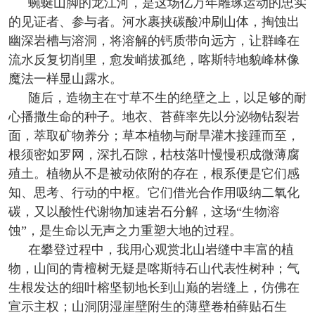
蜿蜒山脚的龙江河，是这场亿万年雕琢运动的忠实
的见证者、参与者。河水裹挟碳酸冲刷山体，掏蚀出
幽深岩槽与溶洞，将溶解的钙质带向远方，让群峰在
流水反复切削里，愈发峭拔孤绝，喀斯特地貌峰林像
魔法一样显山露水。
随后，造物主在寸草不生的绝壁之上，以足够的耐
心播撒生命的种子。地衣、苔藓率先以分泌物钻裂岩
面，萃取矿物养分；草本植物与耐旱灌木接踵而至，
根须密如罗网，深扎石隙，枯枝落叶慢慢积成微薄腐
殖土。植物从不是被动依附的存在，根系便是它们感
知、思考、行动的中枢。它们借光合作用吸纳二氧化
碳，又以酸性代谢物加速岩石分解，这场“生物溶
蚀”，是生命以无声之力重塑大地的过程。
在攀登过程中，我用心观赏北山岩缝中丰富的植
物，山间的青檀树无疑是喀斯特石山代表性树种；气
生根发达的细叶榕坚韧地长到山巅的岩缝上，仿佛在
宣示主权；山洞阴湿崖壁附生的薄壁卷柏藓贴石生