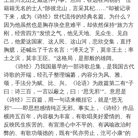
上宜州北山之巅这件小事。然而，在远在周朝的一位
籍籍无名的士人“陟彼北山，言采其杞……”却被记录
下来，成为《诗经》世代流传的经典名篇。为什么？
因为他虽然也是胸存块垒意难平，却依然保持“旅力方
刚，经营四方”发愤之气，他见天地、见众生、见自
己，他爱这国家、这人民、这山河，悲欣交集，直抒
胸臆，还喊出了千古名言：“溥天之下，莫非王土；率
土之滨，莫非王臣。”这格局，是那般的雄阔。
《诗经》乃我国最早的一部诗歌总集，是我国古代
诗歌的开端，经孔子整理编纂，内容分为风、雅、
颂，手法分为赋、比、兴。《论语》为政篇第二有“子
曰：诗三百，一言以蔽之，曰：‘思无邪’”。意思是
《诗经》三百篇，用一句话来概括它，就是“思无
邪”——即思想感情纯正无邪。事实上，《诗经》作品
横跨五百年，内容极为丰富，有歌唱美好爱情的、有
反映民生疾苦的、有宣泄心中不平的、有讽喻政治时
弊的、有歌功颂德的，既有“民亦劳止，汔可小康”的