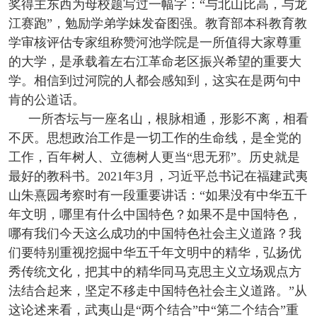
奖得主东西为母校题写过一幅字：“与北山比高，与龙
江赛跑”，勉励学弟学妹发奋图强。教育部本科教育教
学审核评估专家组称赞河池学院是一所值得大家尊重
的大学，是承载着左右江革命老区振兴希望的重要大
学。相信到过河院的人都会感知到，这实在是两句中
肯的公道话。
一所杏坛与一座名山，根脉相通，形影不离，相看
不厌。思想政治工作是一切工作的生命线，是全党的
工作，百年树人、立德树人更当“思无邪”。历史就是
最好的教科书。2021年3月，习近平总书记在福建武夷
山朱熹园考察时有一段重要讲话：“如果没有中华五千
年文明，哪里有什么中国特色？如果不是中国特色，
哪有我们今天这么成功的中国特色社会主义道路？我
们要特别重视挖掘中华五千年文明中的精华，弘扬优
秀传统文化，把其中的精华同马克思主义立场观点方
法结合起来，坚定不移走中国特色社会主义道路。”从
这论述来看，武夷山是“两个结合”中“第二个结合”重