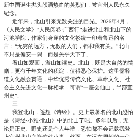
新中国诞生抛头颅洒热血的英烈们，被宜州人民永久
纪念。
近年来，北山引来无数关注的目光。2026年4月，
《人民文学》“人民阅卷·广西行”走进北山和北山下的
河池学院，作家们身穿的文化衫统一印着鲁迅的名
言：“无穷的远方，无数的人们，都和我有关。”北山
不只是偏安一隅，而是关乎天下了。
看山如观画，游山如读史。北山，既是大自然的馈
赠，更有千年文化的积淀，值得悉心保护。这里儒释
道文化融会贯通，中华优秀传统文化、革命文化、社
会主义先进文化一脉相承，可谓“一座会仙山，半部宜
州史”。
三
我登北山，遥想《诗经》。史上最著名的北山恐怕
是《诗经·小雅·北山》中的北山了吧。多年以后，无
论是正史、野史还是个人年谱，恐怕都不会记载我登