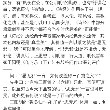
实务，有“夙夜在公，在公明明”的勤政，也有“訏谟定
命，远犹辰告”的韬略……《诗经》作用在于兴、观、
群、怨，有知得失、自考正、厚人伦、移风俗、美教
化之功，甚至是可以用于治国安邦。《诗经》中部分
篇章似乎并不完全都符合当今时代标准的“正能量”，
但《诗经》历经两千年被儒家奉为经典永久流传，其
本色内核还是“真善美”，其价值一言以蔽之就是“思无
邪”。我们可以延伸地理解，“思无邪”就是不虚伪，无
邪念，讲真话，正思想，明明德，行大道。明代哲学
家王阳明《传习录（下）》有段答问作出深刻评价
——
问：“‘思无邪’一言，如何便盖得三百篇之义？”
先生曰：“岂特三百篇？《六经》只此一言便可该
贯。以至穷古今天下圣贤的话，‘思无邪’一言也可该
贯。此外更有何说？此是一了百当的功夫。”
王阳明的“致良知”与孔子的“思无邪”体用一如，名
异实同也。