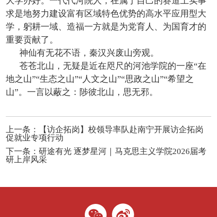
大学办好。一代代河院人，在属于自己的赛道上实事
求是地努力建设富有区域特色优势的高水平应用型大
学，躬耕一域、造福一方就是为党育人、为国育才的
重要贡献了。
神仙有无花不语，秦汉兴废山旁观。
苍苍北山，无疑是近在咫尺的河池学院的一座“在
地之山”“生态之山”“人文之山”“思政之山”“希望之
山”。一言以蔽之：陟彼北山，思无邪。
上一条：
【访企拓岗】校领导率队赴南宁开展访企拓岗
促就业专项行动
下一条：
研途有光 逐梦星河｜马克思主义学院2026届考
研上岸风采