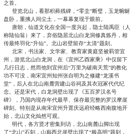
之首。
登览北山，看那积藓残碑，“零圭”断璧，玉龙蜿蜒
盘卧，重拂人间尘土，一幕幕复现于眼前。
唐朝，仙道文化在全国一度兴起，隐士陆禹臣（人
称陆仙翁）来了，弃俗隐居北山白龙洞修真炼丹，相
传最终羽化“升仙”。北山岩壁留存“太清”题刻。
北宋，书法家、文学家、教育家黄庭坚被羁管宜
州，游览北山白龙洞，在《宜州乙酉家乘》中仅留下
几行日志，然而他到宜州后“万里为破南天荒”的教化
功不可没，南宋宜州知州张自明为之修建“龙溪书
堂”，后人在北山南麓营建山谷祠及其衣冠冢代代纪
念。还是宋代，白龙洞壁出现了《五百罗汉名号
碑》，乃国内现存年代最早、保存最完整的罗汉摩崖
碑刻。特别是从南宋宜州升置庆远府经略西南腹地开
始，北山文化灿然可观。
明代，各方贤才密集到访，北山南麓山脚出现
了“北山”石刻，山巅西北崖壁出现了“极高明”题刻，