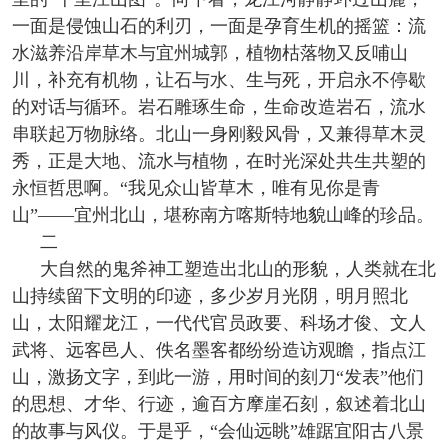
一面是侵蚀山石的利刃，一面是孕育生机的摇篮：流
水滋养沿岸草木与宜州城郭，植物枯落物又反哺山
川，补充有机物，让石与水、生与死，开启永不停歇
的对话与循环。岩石雕琢生命，生命改造岩石，流水
串联起万物脉络。北山一身刚毅风骨，又兼得草木灵
秀，正是大地、流水与植物，在时光深处共生共塑的
永恒哲思啊。“我见众山皆草木，唯有见你是青
山”——宜州北山，堪称南方喀斯特地貌山峰的珍品。
二
大自然的鬼斧神工塑造出北山的形貌，人类就在北
山持续留下文明的印迹，多少岁月光阴，明月照北
山，太阳耀龙江，一代代官员政要、科场才俊、文人
武将、远客邑人、佚名墨客都纷纷造访观瞻，指点江
山，激扬文字，到此一游，用时间的刻刀“发表”他们
的思想、才华、行迹，逾百方摩崖石刻，叙述着北山
的故事与风仪。于是乎，“会仙远眺”雄踞宜阳古八景