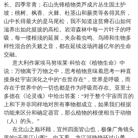
长、四季常青；石山先锋植物类芦成片丛生固土护
坡；桃树、枫香、火棘、杜茎山和蕨类等各得其所，
山中长得最大的是马尾松，我不知道这贫瘠石山如何
滋养出如此挺拔的高松。岩溶森林中每一片叶子的呼
吸，每一缕根须的延展，夹杂着虫鸣、鸟啼和生物多
样性混合的天籁之音，都在延续这场跨越亿年的生命
交融。
意大利作家埃马努埃莱·科恰在《植物生命》中
说：万物寓于万物之中，思考植物意味着思考一种直
接身处宇宙演化之中的“在世存在”，世界是呼吸，而
存在于世界中的一切也都是作为呼吸而存在。亚里士
多德在《论灵魂》中给出答案：“对于整个宇宙而言的
上和下并非同样地对所有事物都成立，如果我们根据
功能来区分和确定器官，那么植物的根便相当于动物
（人）的头。”
在北山之巅环顾，宜州四面皆山也，极像广角镜头
里的“千里江山图”。向下看，龙江河静静环过山麓，