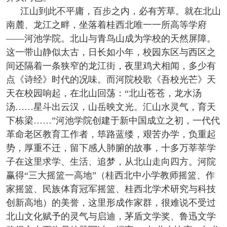
江山到此不平庸，百步之内，必有芳草。就在北山
南麓、龙江之畔，坐落着桂西北唯一一所高等学府
——河池学院。北山与青鸟山成为学校的天然屏障。
这一带山静似太古，日长如小年，校园东区与西区之
间还隔着一条狭窄的龙江街，夜里鸡犬相闻，多少有
点《诗经》时代的况味。而河院校歌《吾校光芒》天
天在校园响起，在北山回荡：“北山苍苍，龙水汤
汤……星斗出云汉，山岳映文光。汇山水灵气，育天
下栋梁……”河池学院创建于新中国成立之初，一代代
革命老区教育工作者，筚路蓝缕，艰苦办学，负重起
势，厚重不迁，留下感人肺腑的故事，十多万莘莘学
子在这里求学、生活、追梦，从北山走向四方。河院
赢得“三大摇篮一高地”（桂西北中小学教师摇篮、作
家摇篮、民族体育冠军摇篮、桂西北学术研究与科技
创新高地）的美誉，这里形成作家群，很难说不受过
北山文化赋予的灵气与启迪，茅盾文学奖、鲁迅文学