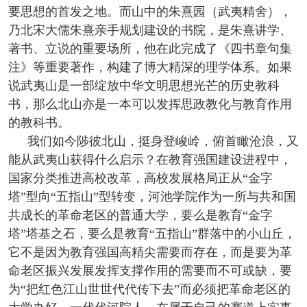
要思想的首发之地。而山中的朱熹园（武夷精舍），
乃北宋大儒朱熹亲手规划建设的书院，是朱熹讲学、
著书、立说的重要场所，他在此完成了《四书章句集
注》等重要著作，构建了博大精深的理学体系。如果
说武夷山是一部绽放中华文明思想光芒的历史教科
书，那么北山亦是一本可以发挥思政教化与教育作用
的教科书。
我们如今陟彼北山，挺身登峻岭，俯首瞰沧浪，又
能从武夷山获得什么启示？在教育强国建设进程中，
国家分类推进高校改革，高校发展格局正从“金字
塔”型向“五指山”型转变，河池学院作为一所与共和国
共成长的革命老区的普通大学，要么是教育“金字
塔”塔基之石，要么是教育“五指山”群落中的小山丘，
它不是因为教育强国高精尖需要而存在，而是要为革
命老区振兴发展发挥支撑作用的需要而不可或缺，要
为“把红色江山世世代代传下去”而必须把革命老区的