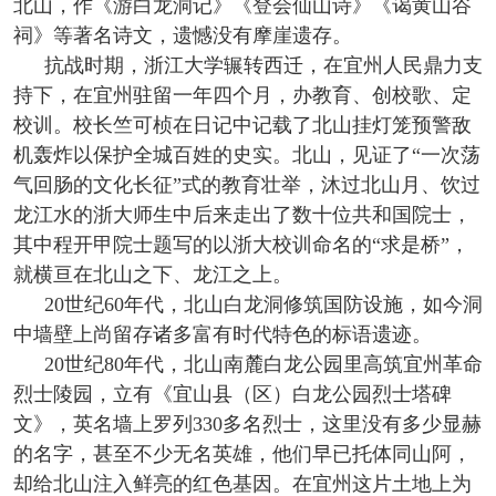
北山，作《游白龙洞记》《登会仙山诗》《谒黄山谷
祠》等著名诗文，遗憾没有摩崖遗存。
抗战时期，浙江大学辗转西迁，在宜州人民鼎力支
持下，在宜州驻留一年四个月，办教育、创校歌、定
校训。校长竺可桢在日记中记载了北山挂灯笼预警敌
机轰炸以保护全城百姓的史实。北山，见证了“一次荡
气回肠的文化长征”式的教育壮举，沐过北山月、饮过
龙江水的浙大师生中后来走出了数十位共和国院士，
其中程开甲院士题写的以浙大校训命名的“求是桥”，
就横亘在北山之下、龙江之上。
20世纪60年代，北山白龙洞修筑国防设施，如今洞
中墙壁上尚留存诸多富有时代特色的标语遗迹。
20世纪80年代，北山南麓白龙公园里高筑宜州革命
烈士陵园，立有《宜山县（区）白龙公园烈士塔碑
文》，英名墙上罗列330多名烈士，这里没有多少显赫
的名字，甚至不少无名英雄，他们早已托体同山阿，
却给北山注入鲜亮的红色基因。在宜州这片土地上为