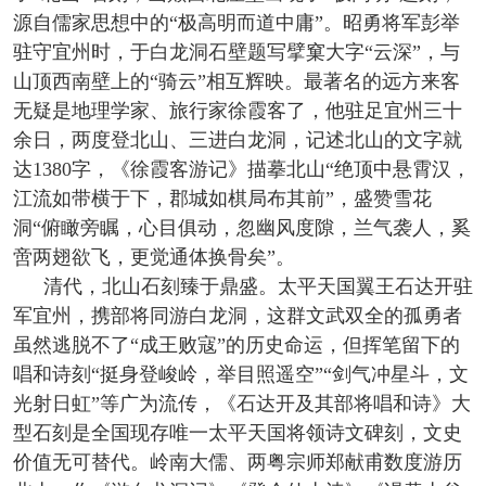
源自儒家思想中的“极高明而道中庸”。昭勇将军彭举
驻守宜州时，于白龙洞石壁题写擘窠大字“云深”，与
山顶西南壁上的“骑云”相互辉映。最著名的远方来客
无疑是地理学家、旅行家徐霞客了，他驻足宜州三十
余日，两度登北山、三进白龙洞，记述北山的文字就
达1380字，《徐霞客游记》描摹北山“绝顶中悬霄汉，
江流如带横于下，郡城如棋局布其前”，盛赞雪花
洞“俯瞰旁瞩，心目俱动，忽幽风度隙，兰气袭人，奚
啻两翅欲飞，更觉通体换骨矣”。
清代，北山石刻臻于鼎盛。太平天国翼王石达开驻
军宜州，携部将同游白龙洞，这群文武双全的孤勇者
虽然逃脱不了“成王败寇”的历史命运，但挥笔留下的
唱和诗刻“挺身登峻岭，举目照遥空”“剑气冲星斗，文
光射日虹”等广为流传，《石达开及其部将唱和诗》大
型石刻是全国现存唯一太平天国将领诗文碑刻，文史
价值无可替代。岭南大儒、两粤宗师郑献甫数度游历