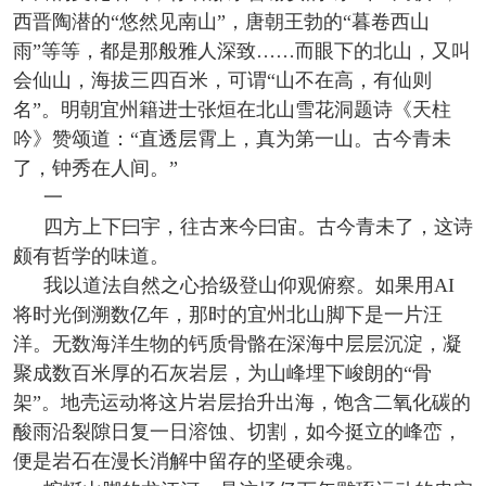
西晋陶潜的“悠然见南山”，唐朝王勃的“暮卷西山
雨”等等，都是那般雅人深致……而眼下的北山，又叫
会仙山，海拔三四百米，可谓“山不在高，有仙则
名”。明朝宜州籍进士张烜在北山雪花洞题诗《天柱
吟》赞颂道：“直透层霄上，真为第一山。古今青未
了，钟秀在人间。”
一
四方上下曰宇，往古来今曰宙。古今青未了，这诗
颇有哲学的味道。
我以道法自然之心拾级登山仰观俯察。如果用AI
将时光倒溯数亿年，那时的宜州北山脚下是一片汪
洋。无数海洋生物的钙质骨骼在深海中层层沉淀，凝
聚成数百米厚的石灰岩层，为山峰埋下峻朗的“骨
架”。地壳运动将这片岩层抬升出海，饱含二氧化碳的
酸雨沿裂隙日复一日溶蚀、切割，如今挺立的峰峦，
便是岩石在漫长消解中留存的坚硬余魂。