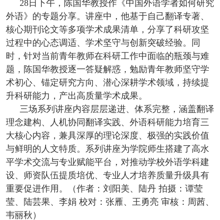
28日下午，陈国华教授作《中国外语学者如何研究
外语》的专题分享。讲座中，他基于自己翻译专著、
核心期刊论文等多项学术成果清单，分享了科研攻坚
过程中的心态调适、学术坚守与创新突破经验。同
时，针对当前青年教师在科研工作中面临的瓶颈与难
题，陈国华教授逐一答疑解惑，勉励青年教师坚守学
术初心、锚定研究方向、潜心深耕学术领域，持续提
升科研能力，产出高质量学术成果。
三场系列讲座内容层层递进、体系完整，涵盖翻译
理念建构、人机协同翻译实践、外语科研能力培育三
大核心内容，兼具深厚的理论深度、极强的实践价值
与鲜明的人文特质。系列讲座为学院师生搭建了高水
平学术交流与专业赋能平台，对推动学校外语学科建
设、师资队伍提质培优、专业人才培养质量升级具有
重要促进作用。（作者：刘阳美、陆丹 拍摄：谭莹
莹、陆芸果、李娟 校对：张雁、王勇亮 审核：周茜、
韦丽秋）